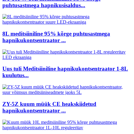
puhtusastmega hapnikusisaldus...
8L meditsiiniline 95% kõrge puhtusastmega
hapnikukontsentraator ...
Uus tuli Meditsiiniline hapnikukontsentraator 1-8L
kuulutus...
ZY-5Z kuum müük CE heakskiidetud
hapnikukontsentraator ...