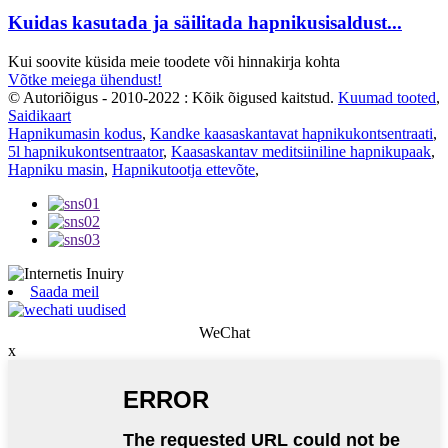
Kuidas kasutada ja säilitada hapnikusisaldust...
Kui soovite küsida meie toodete või hinnakirja kohta
Võtke meiega ühendust!
© Autoriõigus - 2010-2022 : Kõik õigused kaitstud.
Kuumad tooted
,
Saidikaart
Hapnikumasin kodus
,
Kandke kaasaskantavat hapnikukontsentraati
,
5l hapnikukontsentraator
,
Kaasaskantav meditsiiniline hapnikupaak
,
Hapniku masin
,
Hapnikutootja ettevõte
,
Saada meil
WeChat
x