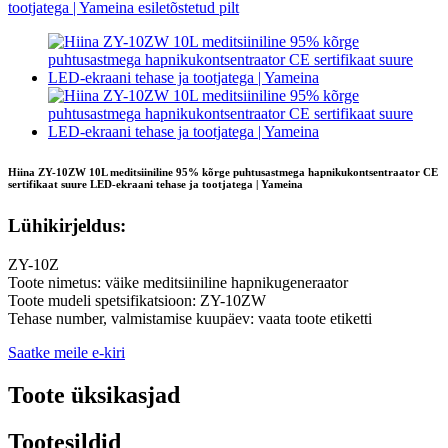
Hiina ZY-10ZW 10L meditsiiniline 95% kõrge puhtusastmega hapnikukontsentraator CE
sertifikaat suure LED-ekraani tehase ja tootjatega | Yameina
Lühikirjeldus:
ZY-10Z
Toote nimetus: väike meditsiiniline hapnikugeneraator
Toote mudeli spetsifikatsioon: ZY-10ZW
Tehase number, valmistamise kuupäev: vaata toote etiketti
Saatke meile e-kiri
Toote üksikasjad
Tootesildid