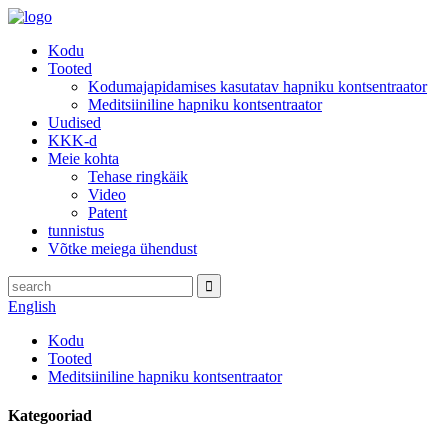
Kodu
Tooted
Kodumajapidamises kasutatav hapniku kontsentraator
Meditsiiniline hapniku kontsentraator
Uudised
KKK-d
Meie kohta
Tehase ringkäik
Video
Patent
tunnistus
Võtke meiega ühendust
English
Kodu
Tooted
Meditsiiniline hapniku kontsentraator
Kategooriad