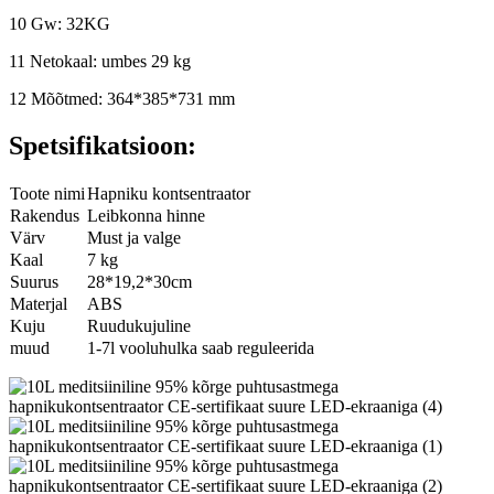
10 Gw: 32KG
11 Netokaal: umbes 29 kg
12 Mõõtmed: 364*385*731 mm
Spetsifikatsioon:
Toote nimi
Hapniku kontsentraator
Rakendus
Leibkonna hinne
Värv
Must ja valge
Kaal
7 kg
Suurus
28*19,2*30cm
Materjal
ABS
Kuju
Ruudukujuline
muud
1-7l vooluhulka saab reguleerida