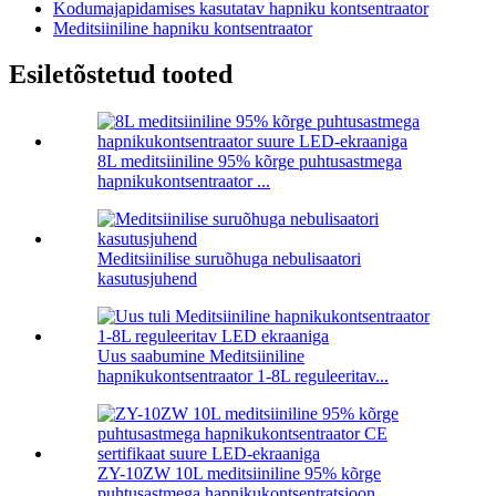
Kodumajapidamises kasutatav hapniku kontsentraator
Meditsiiniline hapniku kontsentraator
Esiletõstetud tooted
8L meditsiiniline 95% kõrge puhtusastmega
hapnikukontsentraator ...
Meditsiinilise suruõhuga nebulisaatori
kasutusjuhend
Uus saabumine Meditsiiniline
hapnikukontsentraator 1-8L reguleeritav...
ZY-10ZW 10L meditsiiniline 95% kõrge
puhtusastmega hapnikukontsentratsioon...