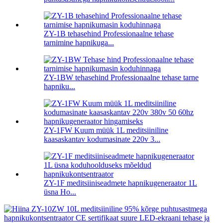
ZY-1B tehasehind Professionaalne tehase
tarnimine hapnikuga...
ZY-1BW tehasehind Professionaalne tehase tarne
hapniku...
ZY-1FW Kuum müük 1L meditsiiniline
kaasaskantav kodumasinate 220v 3...
ZY-1F meditsiiniseadmete hapnikugeneraator 1L
üsna Ho...