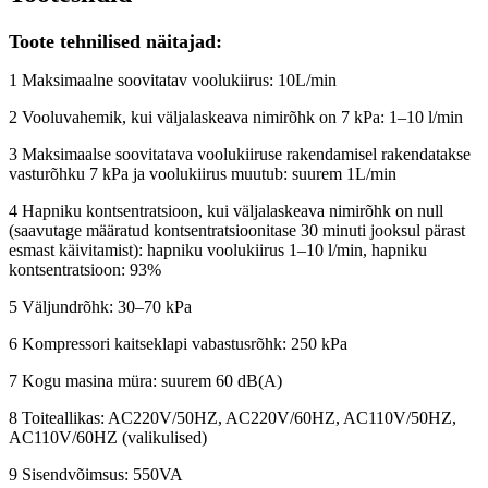
Toote tehnilised näitajad:
1 Maksimaalne soovitatav voolukiirus: 10L/min
2 Vooluvahemik, kui väljalaskeava nimirõhk on 7 kPa: 1–10 l/min
3 Maksimaalse soovitatava voolukiiruse rakendamisel rakendatakse
vasturõhku 7 kPa ja voolukiirus muutub: suurem 1L/min
4 Hapniku kontsentratsioon, kui väljalaskeava nimirõhk on null
(saavutage määratud kontsentratsioonitase 30 minuti jooksul pärast
esmast käivitamist): hapniku voolukiirus 1–10 l/min, hapniku
kontsentratsioon: 93%
5 Väljundrõhk: 30–70 kPa
6 Kompressori kaitseklapi vabastusrõhk: 250 kPa
7 Kogu masina müra: suurem 60 dB(A)
8 Toiteallikas: AC220V/50HZ, AC220V/60HZ, AC110V/50HZ,
AC110V/60HZ (valikulised)
9 Sisendvõimsus: 550VA