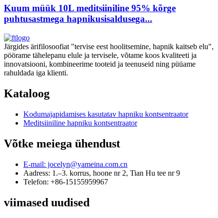
Kuum müük 10L meditsiiniline 95% kõrge
puhtusastmega hapnikusisaldusega...
Järgides ärifilosoofiat "tervise eest hoolitsemine, hapnik kaitseb elu",
pöörame tähelepanu elule ja tervisele, võtame koos kvaliteeti ja
innovatsiooni, kombineerime tooteid ja teenuseid ning püüame
rahuldada iga klienti.
Kataloog
Kodumajapidamises kasutatav hapniku kontsentraator
Meditsiiniline hapniku kontsentraator
Võtke meiega ühendust
E-mail: jocelyn@yameina.com.cn
Aadress: 1.–3. korrus, hoone nr 2, Tian Hu tee nr 9
Telefon: +86-15155959967
viimased uudised